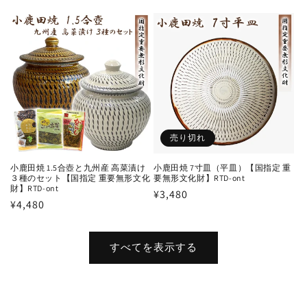
常
常
価
価
格
格
売り切れ
小鹿田焼 1.5合壺と九州産 高菜漬け
小鹿田焼 7寸皿（平皿）【国指定 重
３種のセット【国指定 重要無形文化
要無形文化財】RTD-ont
財】RTD-ont
通
¥3,480
通
¥4,480
常
常
価
価
格
すべてを表示する
格