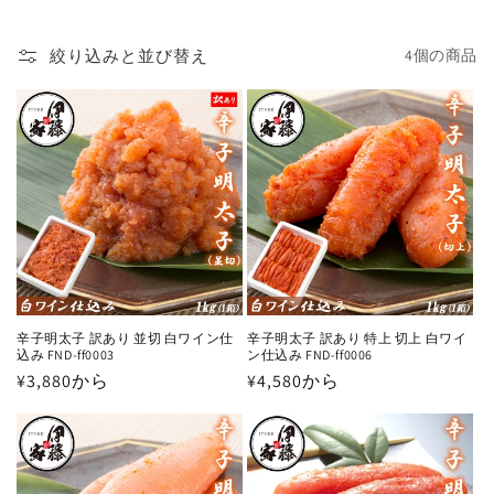
絞り込みと並び替え
4個の商品
辛子明太子 訳あり 並切 白ワイン仕
辛子明太子 訳あり 特上 切上 白ワイ
込み FND-ff0003
ン仕込み FND-ff0006
通
¥3,880から
通
¥4,580から
常
常
価
価
格
格