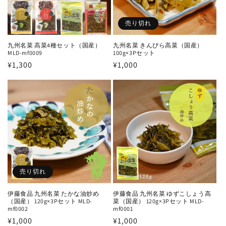
売り切れ
九州名菜 高菜4種セット（国産）
九州名菜 きんぴら高菜（国産）
MLD-mf0009
100g×3Pセット
通
¥1,300
通
¥1,000
常
常
価
価
格
格
売り切れ
伊藤食品 九州名菜 たかな油炒め
伊藤食品 九州名菜 ゆずこしょう高
（国産） 120g×3Pセット MLD-
菜（国産） 120g×3Pセット MLD-
mf0002
mf0001
通
¥1,000
通
¥1,000