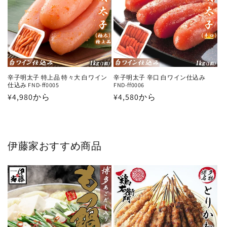
辛子明太子 特上品 特々大 白ワイン
辛子明太子 辛口 白ワイン仕込み
仕込み FND-ff0005
FND-ff0006
通
¥4,980から
通
¥4,580から
常
常
価
価
格
格
伊藤家おすすめ商品