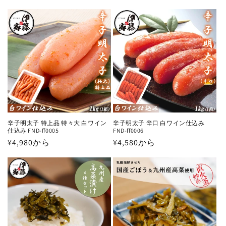
常
常
価
価
格
格
辛子明太子 特上品 特々大 白ワイン
辛子明太子 辛口 白ワイン仕込み
仕込み FND-ff0005
FND-ff0006
通
¥4,980から
通
¥4,580から
常
常
価
価
格
格