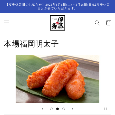
コンテ
【夏季休業日のお知らせ】2026年8月8日(土)～8月16日(日)は夏季休業
ンツに
日とさせていただきます。
進む
カ
ー
ト
コ
本場福岡明太子
レ
ク
シ
ョ
ン
: