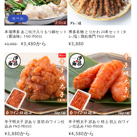
セール
本場博多 あご出汁入りもつ鍋セット
博多名物 とりかわ 20本セット (タ
（醤油味）FND-ff0001
レ/塩 ) 鶏右衛門 FND-ff0016
通
セ
¥3,480から
通
¥3,880
¥3,980
常
ー
常
価
ル
価
格
価
格
格
辛子明太子 訳あり 並切 白ワイン仕
辛子明太子 訳あり 特上 切上 白ワイ
込み FND-ff0003
ン仕込み FND-ff0006
通
¥3,880から
通
¥4,580から