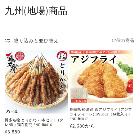
コ
九州(地場)商品
レ
ク
絞り込みと並び替え
17個の商品
シ
ョ
ン
:
長崎県 松浦産 真アジフライ (アジフ
ライフィーレ) 1P/500g（14枚入り）
FND-ff0017
博多名物 とりかわ 20本セット (タ
レ/塩 ) 鶏右衛門 FND-ff0016
通
¥2,680から
通
¥3,880
常
常