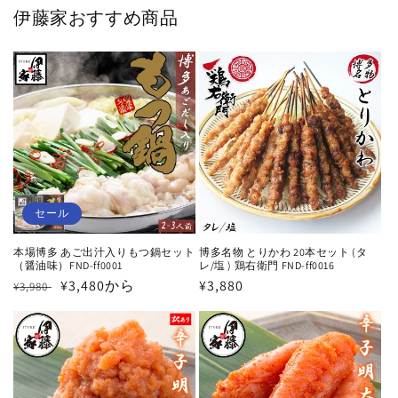
伊藤家おすすめ商品
セール
本場博多 あご出汁入りもつ鍋セット
博多名物 とりかわ 20本セット (タ
（醤油味）FND-ff0001
レ/塩 ) 鶏右衛門 FND-ff0016
通
セ
¥3,480から
通
¥3,880
¥3,980
常
ー
常
価
ル
価
格
価
格
格