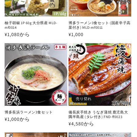
柚子胡椒 1P 60g 大分県産 MLD-
博多ラーメン3食セット (国産辛子高
mf0014
菜付き) MLD-mf0011
通
¥1,080から
通
¥1,000
常
常
価
価
格
格
売り切れ
博多長浜ラーメン3食セット
備長炭手焼き うなぎ蒲焼 鹿児島大
隅半島産 (タレ付き) FND-ff0023
通
¥1,000から
通
¥4,580から
常
常
価