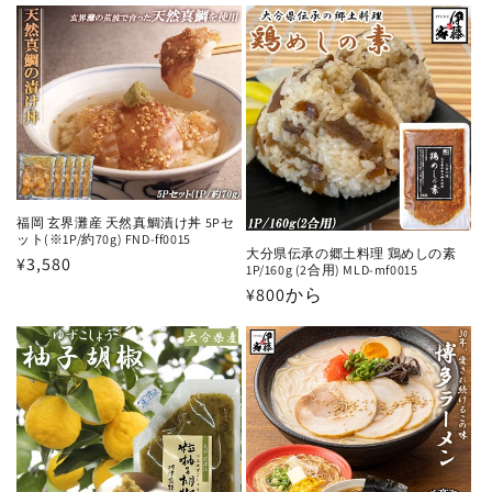
価
価
格
格
福岡 玄界灘産 天然真鯛漬け丼 5Pセ
ット(※1P/約70g) FND-ff0015
大分県伝承の郷土料理 鶏めしの素
通
¥3,580
1P/160g (2合用) MLD-mf0015
常
通
¥800から
価
常
格
価
格