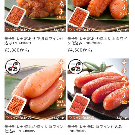
辛子明太子 訳あり 並切 白ワイン仕
辛子明太子 訳あり 特上 切上 白ワイ
込み FND-ff0003
ン仕込み FND-ff0006
通
¥3,880から
通
¥4,580から
常
常
価
価
格
格
辛子明太子 特上品 特々大 白ワイン
辛子明太子 辛口 白ワイン仕込み
仕込み FND-ff0005
FND-ff0006