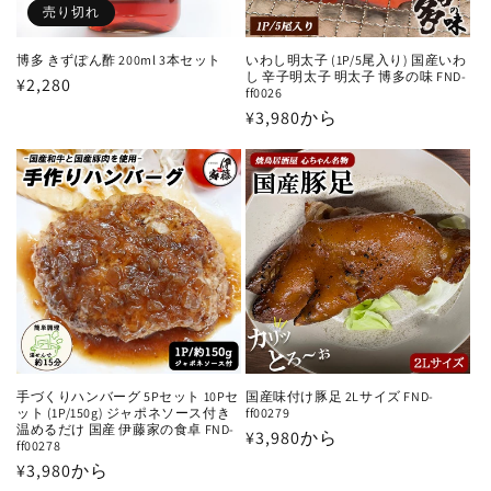
売り切れ
博多 きずぽん酢 200ml 3本セット
いわし明太子 (1P/5尾入り) 国産いわ
し 辛子明太子 明太子 博多の味 FND-
通
¥2,280
ff0026
常
通
¥3,980から
価
常
格
価
格
手づくりハンバーグ 5Pセット 10Pセ
国産味付け豚足 2Lサイズ FND-
ット (1P/150g) ジャポネソース付き
ff00279
温めるだけ 国産 伊藤家の食卓 FND-
通
¥3,980から
ff00278
常
通
¥3,980から
価