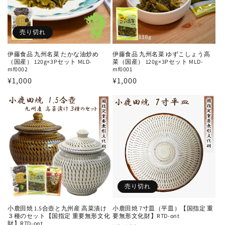
売り切れ
伊藤食品 九州名菜 たかな油炒め
伊藤食品 九州名菜 ゆずこしょう高
（国産） 120g×3Pセット MLD-
菜（国産） 120g×3Pセット MLD-
mf0002
mf0001
通
¥1,000
通
¥1,000
常
常
価
価
格
格
売り切れ
小鹿田焼 1.5合壺と九州産 高菜漬け
小鹿田焼 7寸皿（平皿）【国指定 重
３種のセット【国指定 重要無形文化
要無形文化財】RTD-ont
財】RTD-ont