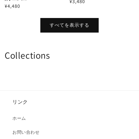
通
¥3,480
通
¥4,480
常
常
価
価
格
すべてを表示する
格
Collections
リンク
ホーム
お問い合わせ