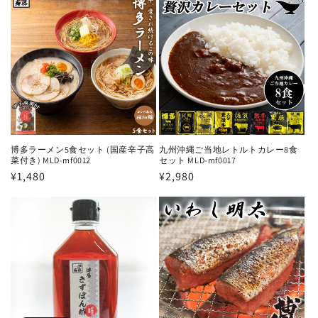
価
格
格
博多ラーメン5食セット (国産辛子高
九州沖縄ご当地レトルトカレー8食
菜付き) MLD-mf0012
セット MLD-mf0017
通
¥1,480
通
¥2,980
常
常
価
価
格
格