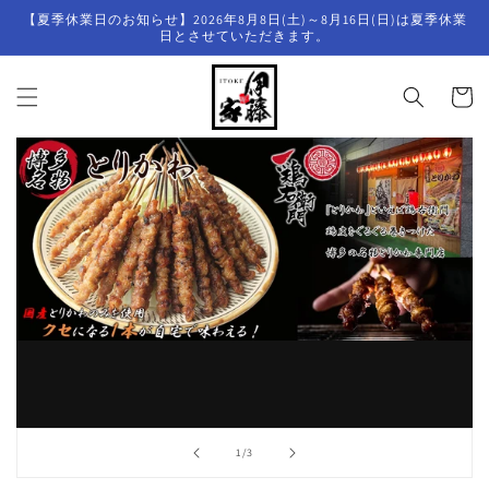
コンテ
【夏季休業日のお知らせ】2026年8月8日(土)～8月16日(日)は夏季休業
ンツに
日とさせていただきます。
進む
カ
ー
ト
の
1
/
3