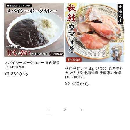
常
格
価
格
スパイシーポークカレー 国内製造
FND-ff00280
秋鮭 秋鮭カマ 1kg (1P/500) 送料無料
通
¥3,880から
カマ切り身 北海道産 伊藤家の食卓
FND-ff00279
常
通
¥2,480から
価
常
格
価
格
1
2