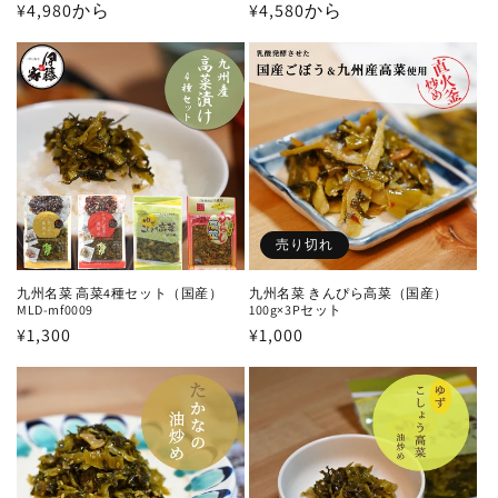
通
¥4,980から
通
¥4,580から
常
常
価
価
格
格
売り切れ
九州名菜 高菜4種セット（国産）
九州名菜 きんぴら高菜（国産）
MLD-mf0009
100g×3Pセット
通
¥1,300
通
¥1,000
常
常
価
価
格
格