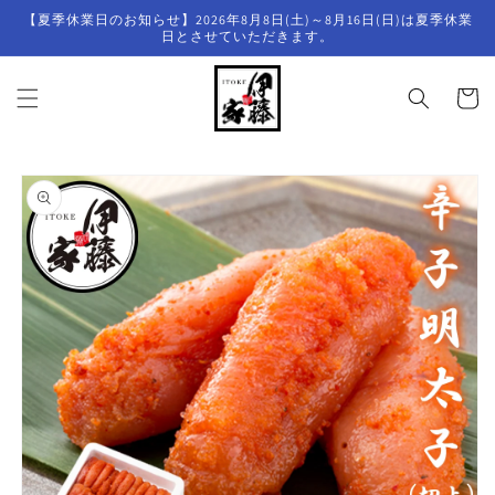
コンテ
【夏季休業日のお知らせ】2026年8月8日(土)～8月16日(日)は夏季休業
ンツに
日とさせていただきます。
進む
カ
ー
ト
商品情
報にス
キップ