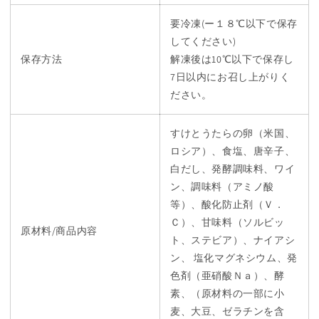
数
数
量
量
要冷凍(ー１８℃以下で保存
を
を
してください)
減
増
保存方法
解凍後は10℃以下で保存し
ら
や
7日以内にお召し上がりく
す
す
ださい。
すけとうたらの卵（米国、
ロシア）、食塩、唐辛子、
白だし、発酵調味料、ワイ
ン、調味料（アミノ酸
等）、酸化防止剤（Ｖ．
Ｃ）、甘味料（ソルビッ
原材料/商品内容
ト、ステビア）、ナイアシ
ン、 塩化マグネシウム、発
色剤（亜硝酸Ｎａ）、酵
素、（原材料の一部に小
麦、大豆、ゼラチンを含