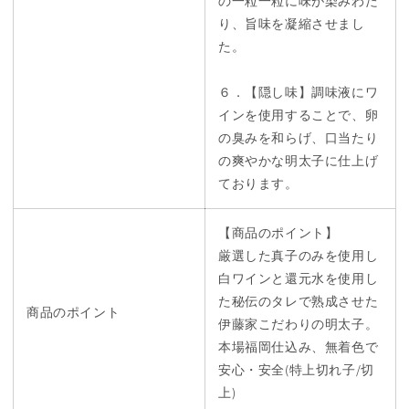
の一粒一粒に味が染みわた
り、旨味を凝縮させまし
た。
６．【隠し味】調味液にワ
インを使用することで、卵
の臭みを和らげ、口当たり
の爽やかな明太子に仕上げ
ております。
【商品のポイント】
厳選した真子のみを使用し
白ワインと還元水を使用し
た秘伝のタレで熟成させた
商品のポイント
伊藤家こだわりの明太子。
本場福岡仕込み、無着色で
安心・安全(特上切れ子/切
上)