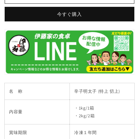
子
子
今すぐ購入
訳
訳
あ
あ
り
り
特
特
上
上
切
切
上
上
白
白
ワ
ワ
イ
イ
ン
ン
名 称
辛子明太子 (特上 切上)
仕
仕
込
込
・1kg/1箱
み
み
内容量
・2kg/2箱
FND-
FND-
ff0006
ff0006
の
の
賞味期限
冷凍１年間