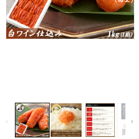
モ
ー
ダ
ル
で
メ
デ
ィ
ア
(1)
を
開
く