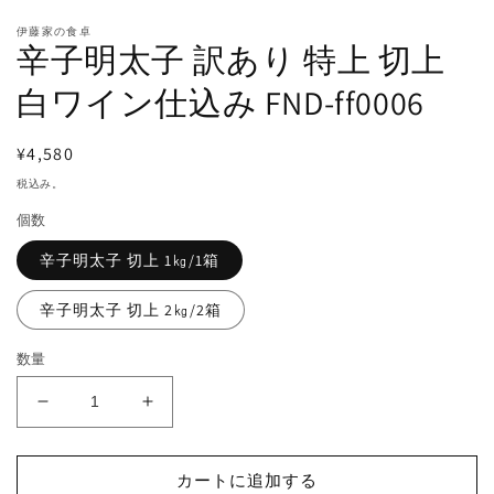
伊藤家の食卓
辛子明太子 訳あり 特上 切上
白ワイン仕込み FND-ff0006
通
¥4,580
常
税込み。
価
個数
格
辛子明太子 切上 1㎏/1箱
辛子明太子 切上 2㎏/2箱
数量
辛
辛
子
子
明
明
カートに追加する
太
太